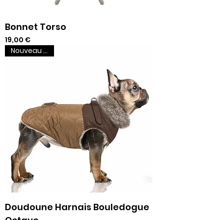
Bonnet Torso
Prix
19,00 €
Nouveau venu
Doudoune Harnais Bouledogue