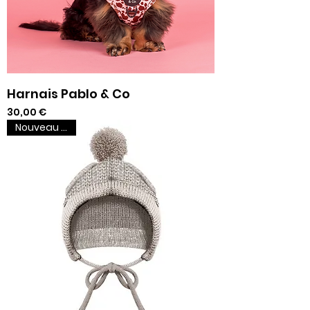
Harnais Pablo & Co
Prix
30,00 €
Nouveau venu