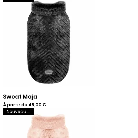
Sweat Maja
Prix promotionnel
À partir de
45,00 €
Nouveau venu