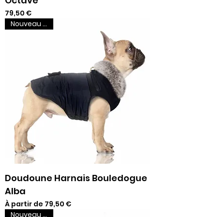
Octave
Prix
79,50 €
Nouveau venu
Doudoune Harnais Bouledogue
Alba
Prix promotionnel
À partir de
79,50 €
Nouveau venu