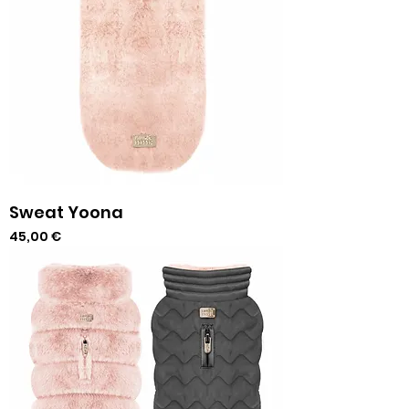
Sweat Yoona
Prix
45,00 €